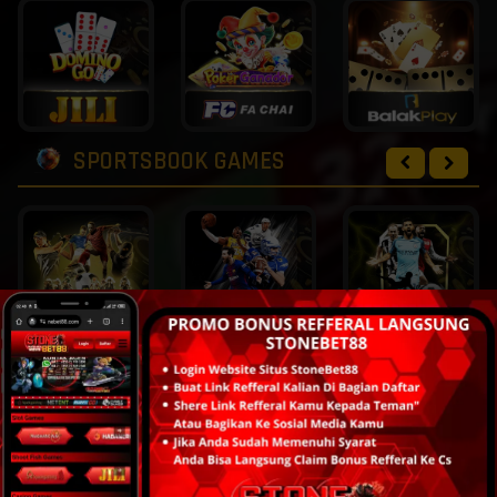
SPORTSBOOK GAMES
OTHER GAMES