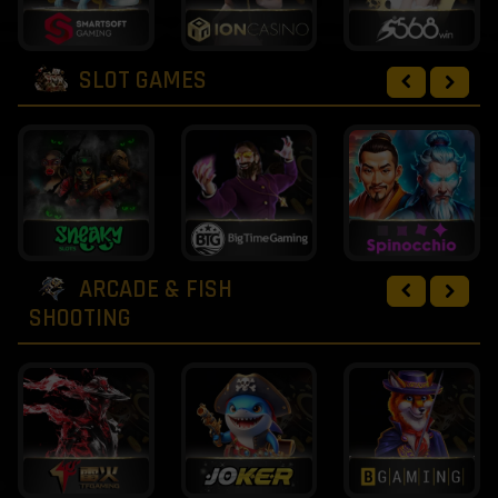
SLOT GAMES
ARCADE & FISH
SHOOTING