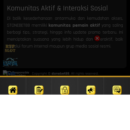
Komunitas Aktif & Interaksi Sosial
Di balik kesederhanaan antarmuka dan kemudahan akses,
STONEBET88 memiliki
komunitas pemain aktif
yang saling
berbagi tips, strategi, hingga info update promo terbaru. Ini
menciptakan suasana yang lebih hidup dan interaktif, baik
melalui forum internal maupun grup media sosial resmi.
Copyright ©
stonebet88
, All rights reserved.
Home
Daftar
Login
Promosi
Livechat