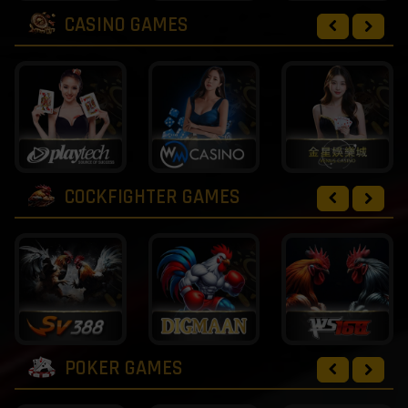
CASINO GAMES
COCKFIGHTER GAMES
POKER GAMES