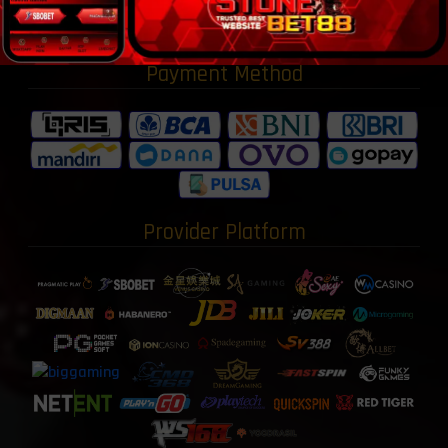
Payment Method
Provider Platform